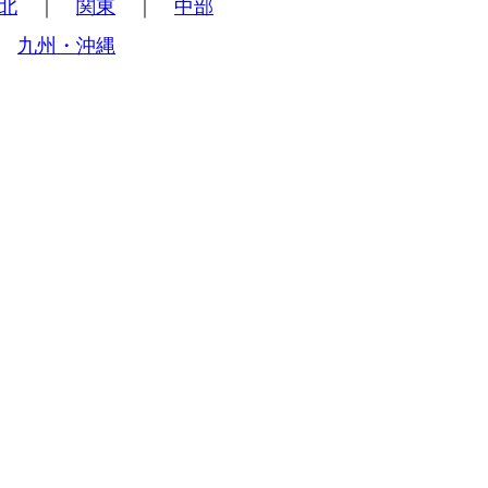
北
｜
関東
｜
中部
｜
九州・沖縄