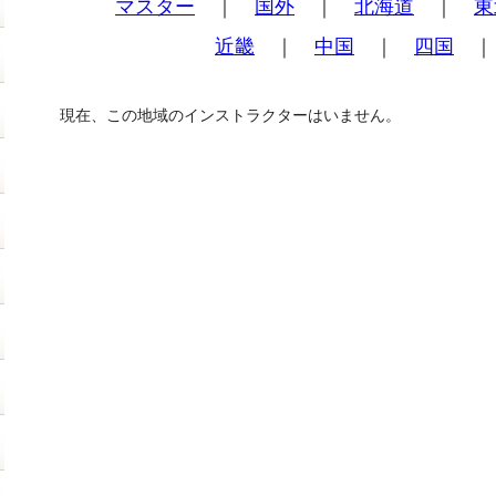
マスター
｜
国外
｜
北海道
｜
東
近畿
｜
中国
｜
四国
現在、この地域のインストラクターはいません。